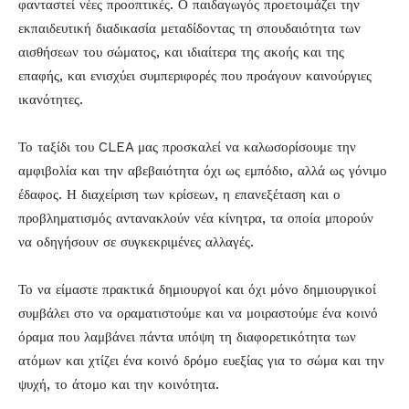
φανταστεί νέες προοπτικές. Ο παιδαγωγός προετοιμάζει την
εκπαιδευτική διαδικασία μεταδίδοντας τη σπουδαιότητα των
αισθήσεων του σώματος, και ιδιαίτερα της ακοής και της
επαφής, και ενισχύει συμπεριφορές που προάγουν καινούργιες
ικανότητες.
Το ταξίδι του CLEA μας προσκαλεί να καλωσορίσουμε την
αμφιβολία και την αβεβαιότητα όχι ως εμπόδιο, αλλά ως γόνιμο
έδαφος. Η διαχείριση των κρίσεων, η επανεξέταση και ο
προβληματισμός αντανακλούν νέα κίνητρα, τα οποία μπορούν
να οδηγήσουν σε συγκεκριμένες αλλαγές.
Το να είμαστε πρακτικά δημιουργοί και όχι μόνο δημιουργικοί
συμβάλει στο να οραματιστούμε και να μοιραστούμε ένα κοινό
όραμα που λαμβάνει πάντα υπόψη τη διαφορετικότητα των
ατόμων και χτίζει ένα κοινό δρόμο ευεξίας για το σώμα και την
ψυχή, το άτομο και την κοινότητα.