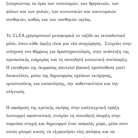
ξεπερνώντας τα όρια των πολιτισμών, των θρησκειών, των
φύλων και των φυλών, των κοινωνικών και οικονομικών
συνθηκών, καθώς και των συνθηκών υγείας.
Το CLEA χρησιμοποιεί μεταφορικά το ταξίδι ως εκπαιδευτικό
μέσο, όπου κάθε άφιξη είναι μια νέα αναχώρηση. Στοχεύει στην
ενίσχυση του θάρρους για δραστηριοποίηση, στην ανάπτυξη της
προσωπικής ευημερίας και τη συνειδητή κοινωνική συνύπαρξη.
Η ελευθερία της έκφρασης αποτελεί βασική προϋπόθεση γιατί
διευκολύνει, μέσω της δημιουργίας σχέσεων εκτίμησης,
εμπιστοσύνης και κατανόησης, την αυθεντικότητα και την
επίγνωση.
Η αφαίρεση της κριτικής σκέψης στην καλλιτεχνική πράξη
λειτουργεί αφυπνιστικά, ενισχύει τη συνειδητή ύπαρξη στην
παρούσα στιγμή και δημιουργεί έναν ασφαλές χώρο, μέσα στον
οποίο μπορεί κανείς να εξερευνήσει νέες απόψεις και να