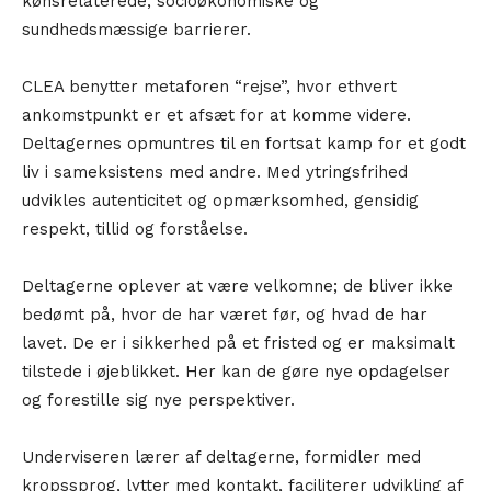
kønsrelaterede, socioøkonomiske og
sundhedsmæssige barrierer.
CLEA benytter metaforen “rejse”, hvor ethvert
ankomstpunkt er et afsæt for at komme videre.
Deltagernes opmuntres til en fortsat kamp for et godt
liv i sameksistens med andre. Med ytringsfrihed
udvikles autenticitet og opmærksomhed, gensidig
respekt, tillid og forståelse.
Deltagerne oplever at være velkomne; de bliver ikke
bedømt på, hvor de har været før, og hvad de har
lavet. De er i sikkerhed på et fristed og er maksimalt
tilstede i øjeblikket. Her kan de gøre nye opdagelser
og forestille sig nye perspektiver.
Underviseren lærer af deltagerne, formidler med
kropssprog, lytter med kontakt, faciliterer udvikling af