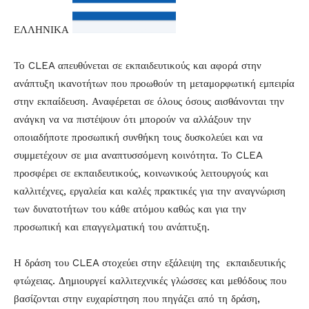
ΕΛΛΗΝΙΚΑ
Το CLEA απευθύνεται σε εκπαιδευτικούς και αφορά στην
ανάπτυξη ικανοτήτων που προωθούν τη μεταμορφωτική εμπειρία
στην εκπαίδευση. Αναφέρεται σε όλους όσους αισθάνονται την
ανάγκη να να πιστέψουν ότι μπορούν να αλλάξουν την
οποιαδήποτε προσωπική συνθήκη τους δυσκολεύει και να
συμμετέχουν σε μια αναπτυσσόμενη κοινότητα. Το CLEA
προσφέρει σε εκπαιδευτικούς, κοινωνικούς λειτουργούς και
καλλιτέχνες, εργαλεία και καλές πρακτικές για την αναγνώριση
των δυνατοτήτων του κάθε ατόμου καθώς και για την
προσωπική και επαγγελματική του ανάπτυξη.
Η δράση του CLEA στοχεύει στην εξάλειψη της εκπαιδευτικής
φτώχειας. Δημιουργεί καλλιτεχνικές γλώσσες και μεθόδους που
βασίζονται στην ευχαρίστηση που πηγάζει από τη δράση,